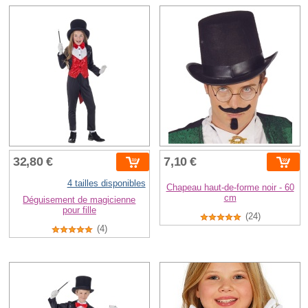
32,80 €
7,10 €
4 tailles disponibles
Chapeau haut-de-forme noir - 60
cm
Déguisement de magicienne
pour fille
(24)
(4)