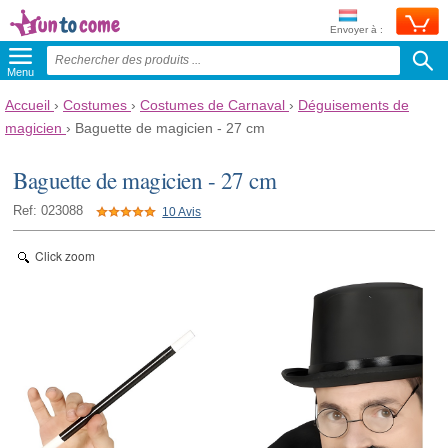
Envoyer à :
Menu
Accueil
›
Costumes
›
Costumes de Carnaval
›
Déguisements de
magicien
›
Baguette de magicien - 27 cm
Baguette de magicien - 27 cm
Ref: 023088
10 Avis
Click zoom