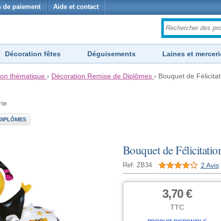
 de paiement
Aide et contact
Décoration fêtes
Déguisements
Laines et merceri
ion thématique
›
Décoration Remise de Diplômes
›
Bouquet de Félicitat
rie
DIPLÔMES
Bouquet de Félicitatio
2 Avis
Ref: ZB34
3,70 €
TTC