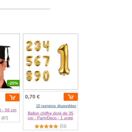
-20%
0,70 €
10 numéros disponibles
é - 56 cm
Ballon chiffre doré de 35
cm - PartyDeco - 1 unité
(67)
(11)