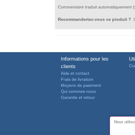
Commentaire traduit automatiquement (
Recommanderiez-vous ce produit ?
O
Informations pour les
Uti
Con
clients
Aide et contact
Frais de livraison
Moyens de paiement
Qui sommes-nous
Garantie et retour
Nous utilis