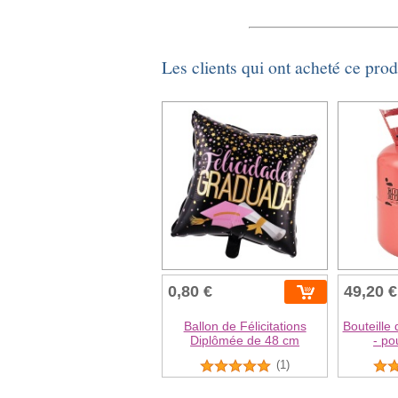
Les clients qui ont acheté ce pro
0,80 €
49,20 €
Ballon de Félicitations
Bouteille
Diplômée de 48 cm
- po
(1)