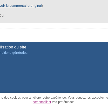
voir le commentaire original
)
ui
lisation du site
ditions générales
4.7/5 de
3889 avis vérifiés des clients
ons des cookies pour améliorer votre expérience. Vous pouvez les accepter, le
personnaliser
vos préférences.
© Tous droits réservés FunToCome