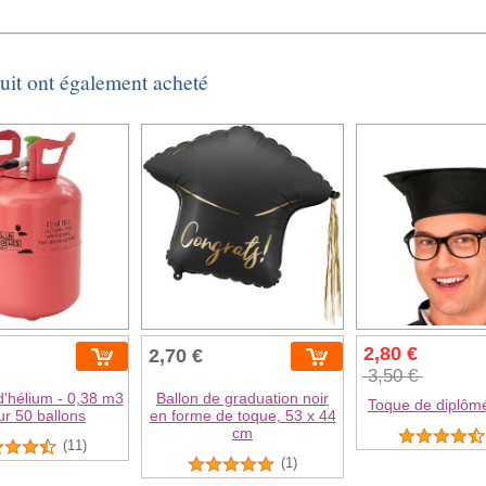
duit ont également acheté
2,80 €
2,70 €
3,50 €
 d'hélium - 0,38 m3
Ballon de graduation noir
Toque de diplôm
ur 50 ballons
en forme de toque, 53 x 44
cm
(11)
(1)