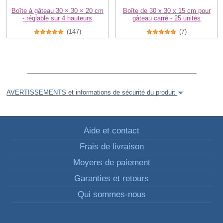
Boîte à gâteau 30 × 30 × 20 cm
Boîte de 30 x 30 x 15 cm pour
- réglable sur 4 hauteurs
gâteau carré - 25 unités
(147)
(7)
AVERTISSEMENTS et informations de sécurité du produit
Aide et contact
Frais de livraison
Moyens de paiement
Garanties et retours
Qui sommes-nous