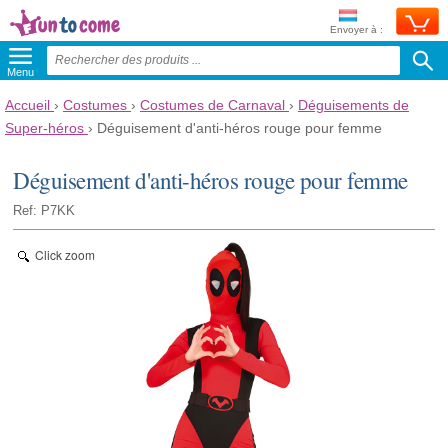
Envoyer à :
Menu
Accueil
›
Costumes
›
Costumes de Carnaval
›
Déguisements de
Super-héros
›
Déguisement d'anti-héros rouge pour femme
Déguisement d'anti-héros rouge pour femme
Ref: P7KK
Click zoom