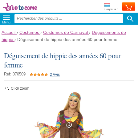
Envoyer à :
Menu
Accueil
›
Costumes
›
Costumes de Carnaval
›
Déguisements de
hippie
›
Déguisement de hippie des années 60 pour femme
Déguisement de hippie des années 60 pour
femme
Ref: 070509
2 Avis
Click zoom