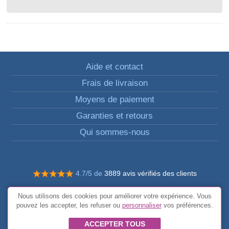
Aide et contact
Frais de livraison
Moyens de paiement
Garanties et retours
Qui sommes-nous
4.7/5 de
3889 avis vérifiés des clients
© Tous droits réservés FunToCome
Nous utilisons des cookies pour améliorer votre expérience. Vous
Conditions générales
pouvez les accepter, les refuser ou
personnaliser
vos préférences.
ACCEPTER TOUS