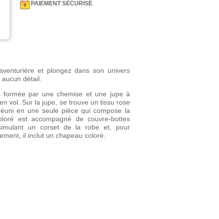
PAIEMENT SÉCURISÉ
aventurière et plongez dans son univers
aucun détail.
as formée par une chemise et une jupe à
en vol. Sur la jupe, se trouve un tissu rose
st réuni en une seule pièce qui compose la
coloré est accompagné de couvre-bottes
simulant un corset de la robe et, pour
ment, il inclut un chapeau coloré.