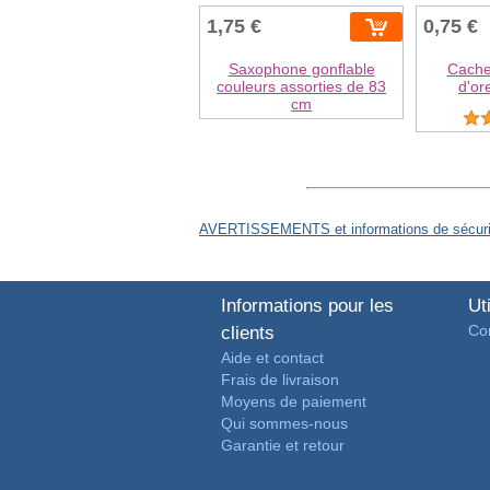
1,75 €
0,75 €
Saxophone gonflable
Cache-
couleurs assorties de 83
d'ore
cm
AVERTISSEMENTS et informations de sécurit
Informations pour les
Uti
Con
clients
Aide et contact
Frais de livraison
Moyens de paiement
Qui sommes-nous
Garantie et retour