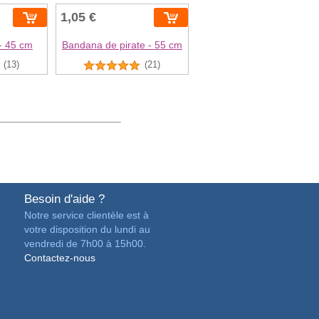
1,05 €
- 45 cm
Bandana de pirate - 55 cm
(13)
(21)
Besoin d'aide ?
Notre service clientèle est à
votre disposition du lundi au
vendredi de 7h00 à 15h00.
Contactez-nous