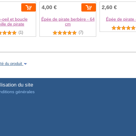
4,00 €
2,60 €
oeil et boucle
Épée de pirate berbère - 64
Épée de pirate 
ille de pirate
cm
(1)
(7)
é du produit
lisation du site
ditions générales