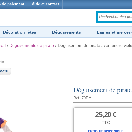
 de paiement
Aide et contact
Décoration fêtes
Déguisements
Laines et merceri
val
›
Déguisements de pirate
›
Déguisement de pirate aventurière violet
rie
IRATE
Déguisement de pirate a
Ref: 70PM
25,20 €
TTC
PRODUIT DISPONIBLE