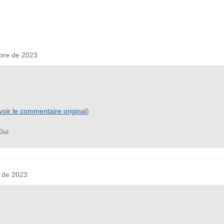
bre de 2023
voir le commentaire original
)
ui
 de 2023