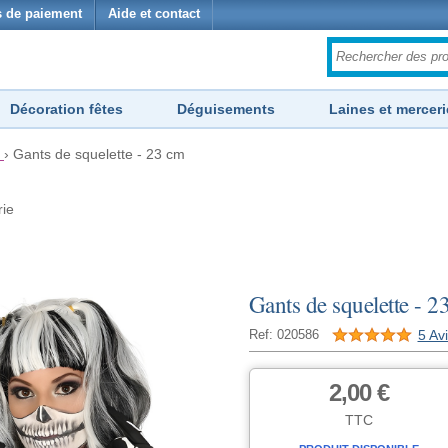
 de paiement
Aide et contact
Décoration fêtes
Déguisements
Laines et merceri
›
Gants de squelette - 23 cm
rie
Gants de squelette - 2
5 Av
Ref: 020586
2,00 €
TTC