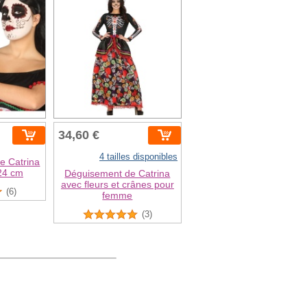
34,60 €
4 tailles disponibles
e Catrina
 24 cm
Déguisement de Catrina
avec fleurs et crânes pour
(6)
femme
(3)