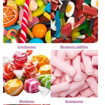
Confiseries
Bonbons gélifiés
Bonbons
Guimauves