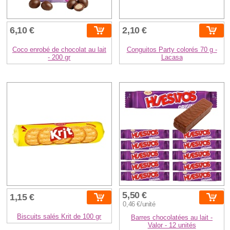
6,10 €
2,10 €
Coco enrobé de chocolat au lait
Conguitos Party colorés 70 g -
- 200 gr
Lacasa
5,50 €
1,15 €
0,46 €/unité
Biscuits salés Krit de 100 gr
Barres chocolatées au lait -
Valor - 12 unités