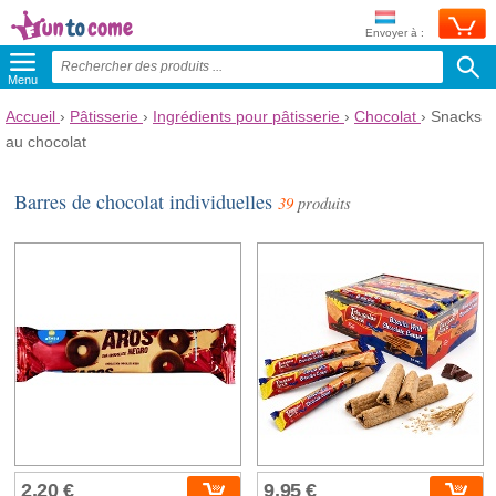
Envoyer à :
Menu
Accueil
›
Pâtisserie
›
Ingrédients pour pâtisserie
›
Chocolat
›
Snacks
au chocolat
Barres de chocolat individuelles
39
produits
2,20 €
9,95 €