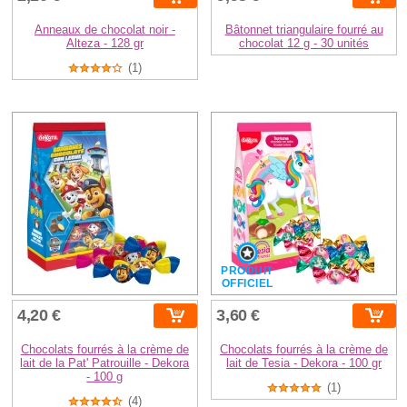
Anneaux de chocolat noir -
Bâtonnet triangulaire fourré au
Alteza - 128 gr
chocolat 12 g - 30 unités
(1)
PRODUIT
OFFICIEL
4,20 €
3,60 €
Chocolats fourrés à la crème de
Chocolats fourrés à la crème de
lait de la Pat' Patrouille - Dekora
lait de Tesia - Dekora - 100 gr
- 100 g
(1)
(4)