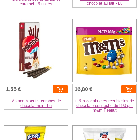
chocolat au lait - Lu
caramel - 6 unités
1,55 €
16,80 €
Mikado biscuits enrobés de
m&m cacahuetes recubiertos de
chocolat noir - Lu
chocolate con leche de 800 gr -
m&m Peanut