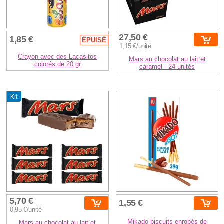
27,50 €
1,85 €
ÉPUISÉ
1,15 €/unité
Crayon avec des Lacasitos
Mars au chocolat au lait et
colorés de 20 gr
caramel - 24 unités
Kit
5,70 €
1,55 €
0,95 €/unité
Mikado biscuits enrobés de
Mars au chocolat au lait et