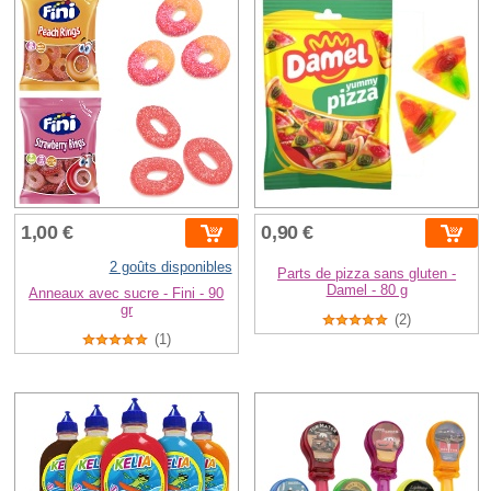
1,00 €
0,90 €
2 goûts disponibles
Parts de pizza sans gluten -
Damel - 80 g
Anneaux avec sucre - Fini - 90
gr
(2)
(1)