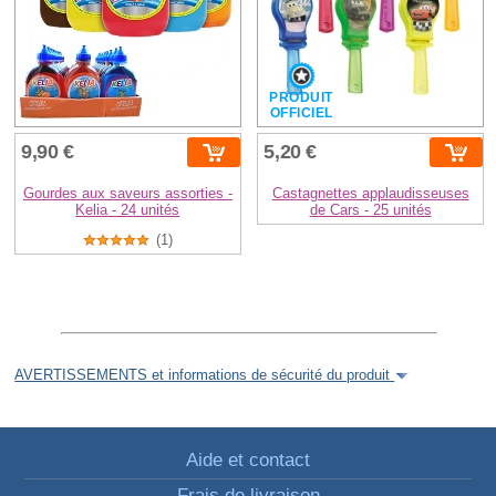
PRODUIT
OFFICIEL
9,90 €
5,20 €
Gourdes aux saveurs assorties -
Castagnettes applaudisseuses
Kelia - 24 unités
de Cars - 25 unités
(1)
AVERTISSEMENTS et informations de sécurité du produit
Aide et contact
Frais de livraison