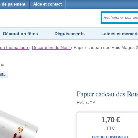
 de paiement
Aide et contact
Décoration fêtes
Déguisements
Laines et merceri
ion thématique
›
Décoration de Noël
›
Papier cadeau des Rois Mages 2 
rie
OËL
Papier cadeau des Roi
Ref: 7JYP
1,70 €
TTC
PRODUIT DISPONIBLE