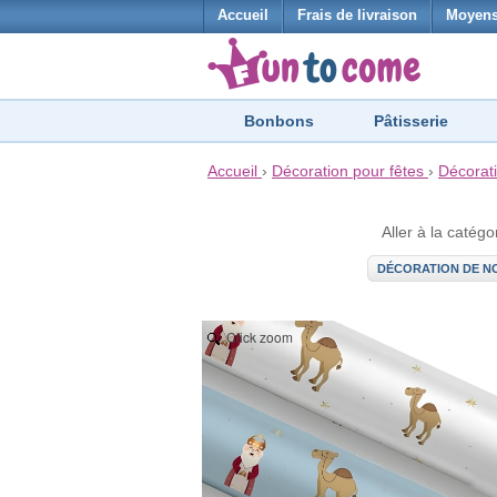
Accueil
Frais de livraison
Moyens
Bonbons
Pâtisserie
Accueil
›
Décoration pour fêtes
›
Décorat
Aller à la catégo
DÉCORATION DE N
Click zoom