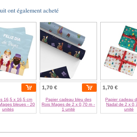
duit ont également acheté
1,70 €
1,70 €
es 16,5 x 16,5 cm
Papier cadeau bleu des
Papier cadeau d
Mages bleues - 20
Rois Mages de 2 x 0,70 m -
Nadal de 2 x 0,
unités
1 unité
unité