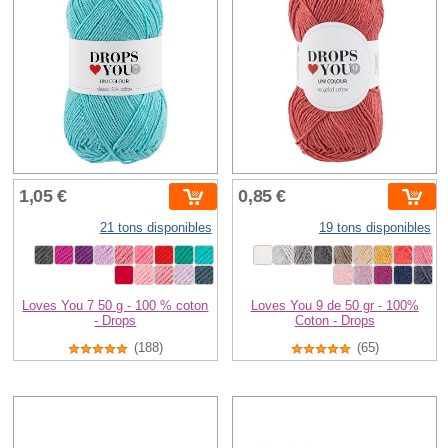
1,05 €
0,85 €
21 tons disponibles
19 tons disponibles
Loves You 7 50 g - 100 % coton
Loves You 9 de 50 gr - 100%
- Drops
Coton - Drops
(188)
(65)