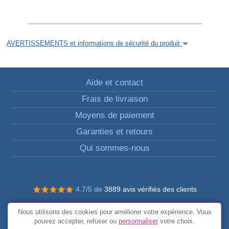
AVERTISSEMENTS et informations de sécurité du produit
Aide et contact
Frais de livraison
Moyens de paiement
Garanties et retours
Qui sommes-nous
4.7/5 de
3889 avis vérifiés des clients
© Tous droits réservés FunToCome
Nous utilisons des cookies pour améliorer votre expérience. Vous
Conditions générales
pouvez accepter, refuser ou
personnaliser
votre choix.