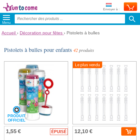
Envoyer à :
Menu
Accueil
›
Décoration pour fêtes
›
Pistolets à bulles
Pistolets à bulles pour enfants
42
produits
Le plus vendu
PRODUIT
OFFICIEL
1,55 €
12,10 €
ÉPUISÉ