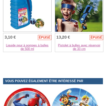
3,10 €
13,20 €
ÉPUISÉ
ÉPUISÉ
Liquide pour à pompes à bulles
Pistolet à bulles avec réservoir
de 500 ml
de 33 cm
VOUS POUVEZ ÉGALEMENT ÊTRE INTÉRESSÉ PAR