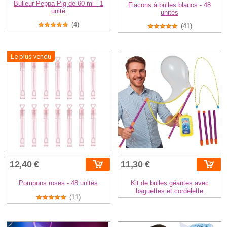
Bulleur Peppa Pig de 60 ml - 1
Flacons à bulles blancs - 48
unité
unités
(4)
(41)
Le plus vendu
12,40 €
11,30 €
Pompons roses - 48 unités
Kit de bulles géantes avec
baguettes et cordelette
(11)