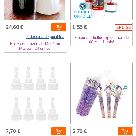
PRODUIT
OFFICIEL
24,60 €
1,55 €
ÉPUISÉ
2 dessins disponibles
Flacons à bulles Spiderman de
60 ml - 1 unité
Bulles de savon de Marié ou
Mariée - 24 unités
7,70 €
5,70 €