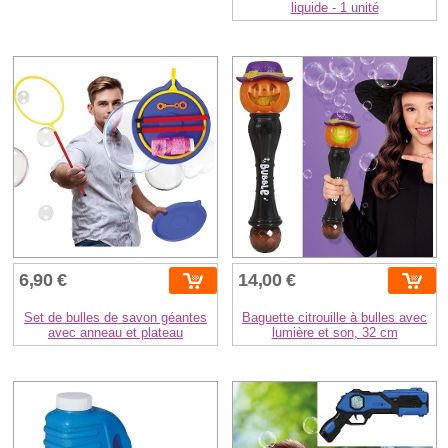
liquide - 1 unité
6,90 €
14,00 €
Set de bulles de savon géantes
Baguette citrouille à bulles avec
avec anneau et plateau
lumière et son, 32 cm